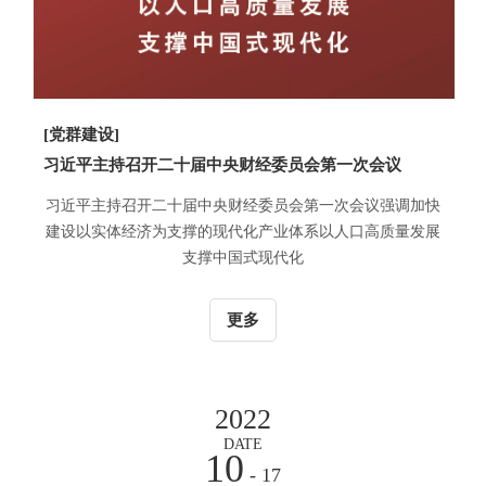
[党群建设]
习近平主持召开二十届中央财经委员会第一次会议
习近平主持召开二十届中央财经委员会第一次会议强调加快
建设以实体经济为支撑的现代化产业体系以人口高质量发展
支撑中国式现代化
更多
2022
DATE
10
- 17